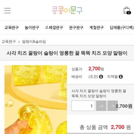
0
교육완구
놀이완구
스페셜완구
문구완구
계절완구
답례품(구디백)
교육완구
말랑이&슬라임
사각 치즈 꿀랑이 슬랑이 영롱한 꿀 뚝뚝 치즈 모양 말랑이
2,700
상품가
원
배송비
(조건)
지역별
사각 치즈 꿀랑이 슬랑이 영롱한 꿀
뚝뚝 치즈 모양 말랑이
2,700
원
+1
-1
총 상품 금액
2,700
원