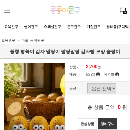
0
교육완구
놀이완구
스페셜완구
문구완구
계절완구
답례품(구디백)
교육완구
미술, 공작완구
중형 빵쑥이 감자 말랑이 말랑말랑 감자빵 모양 슬랑이
2,700
상품가
원
배송비
(조건)
지역별
옵션
총 상품 금액
0
원
관심상품
장바구니