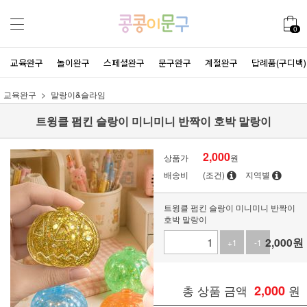
0
교육완구
놀이완구
스페셜완구
문구완구
계절완구
답례품(구디백)
교육완구
말랑이&슬라임
트윙클 펌킨 슬랑이 미니미니 반짝이 호박 말랑이
2,000
상품가
원
배송비
(조건)
지역별
트윙클 펌킨 슬랑이 미니미니 반짝이
호박 말랑이
2,000
원
+1
-1
총 상품 금액
2,000
원