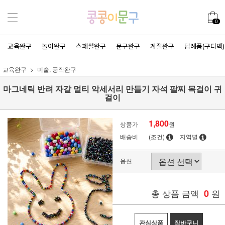
0
교육완구
놀이완구
스페셜완구
문구완구
계절완구
답례품(구디백)
교육완구
미술, 공작완구
마그네틱 반려 자갈 멀티 악세서리 만들기 자석 팔찌 목걸이 귀
걸이
1,800
상품가
원
배송비
(조건)
지역별
옵션
총 상품 금액
0
원
관심상품
장바구니