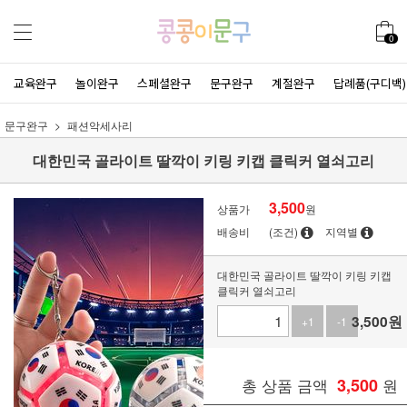
0
교육완구
놀이완구
스페셜완구
문구완구
계절완구
답례품(구디백)
문구완구
패션악세사리
대한민국 골라이트 딸깍이 키링 키캡 클릭커 열쇠고리
3,500
상품가
원
배송비
(조건)
지역별
대한민국 골라이트 딸깍이 키링 키캡
클릭커 열쇠고리
3,500
원
+1
-1
총 상품 금액
3,500
원