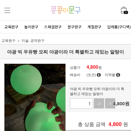
0
교육완구
놀이완구
스페셜완구
문구완구
계절완구
답례품(구디백)
교육완구
미술, 공작완구
야광 빅 우유빵 모찌 야광이라 더 특별하고 재밌는 말랑이
4,800
상품가
원
배송비
(조건)
지역별
야광 빅 우유빵 모찌 야광이라 더 특
별하고 재밌는 말랑이
4,800
원
+1
-1
총 상품 금액
4,800
원