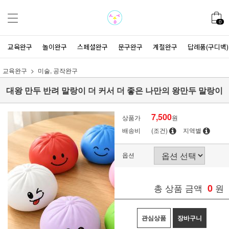
0
교육완구
놀이완구
스페셜완구
문구완구
계절완구
답례품(구디백)
교육완구
미술, 공작완구
대왕 만두 반려 말랑이 더 커서 더 좋은 나만의 왕만두 말랑이
7,500
상품가
원
배송비
(조건)
지역별
옵션
총 상품 금액
0
원
관심상품
장바구니