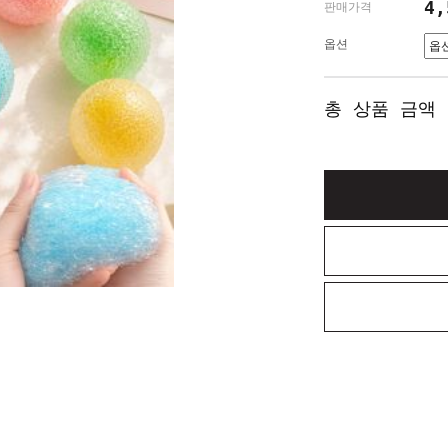
4
판매가격
옵션
총 상품 금액