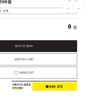
,500원
0
원
BUY IT NOW
ADD TO CART
WISH LIST