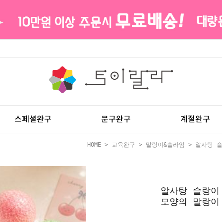
스페셜완구
문구완구
계절완구
HOME
>
교육완구
>
말랑이&슬라임
> 알사탕 
알사탕 슬랑이
모양의 말랑이