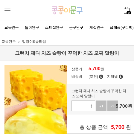
0
교육완구
놀이완구
스페셜완구
문구완구
계절완구
답례품(구디백)
교육완구
말랑이&슬라임
크런치 체다 치즈 슬랑이 꾸덕한 치즈 모찌 말랑이
5,700
상품가
원
배송비
(조건)
지역별
크런치 체다 치즈 슬랑이 꾸덕한 치
즈 모찌 말랑이
5,700
원
+1
-1
총 상품 금액
5,700
원