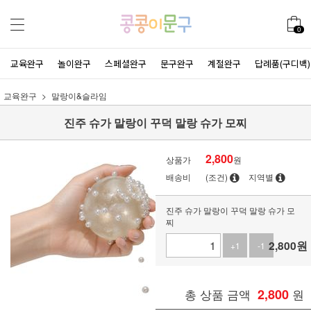
0
교육완구
놀이완구
스페셜완구
문구완구
계절완구
답례품(구디백)
교육완구
말랑이&슬라임
진주 슈가 말랑이 꾸덕 말랑 슈가 모찌
2,800
상품가
원
배송비
(조건)
지역별
진주 슈가 말랑이 꾸덕 말랑 슈가 모
찌
2,800
원
+1
-1
총 상품 금액
2,800
원