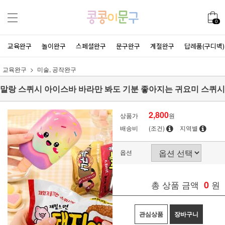
0
교육완구
놀이완구
스페셜완구
문구완구
계절완구
답례품(구디백)
교육완구
미술, 공작완구
말랑 스퀴시 아이스바 바라만 봐도 기분 좋아지는 귀요미 스퀴시
2,800
상품가
원
배송비
(조건)
지역별
옵션
총 상품 금액
0
원
관심상품
장바구니