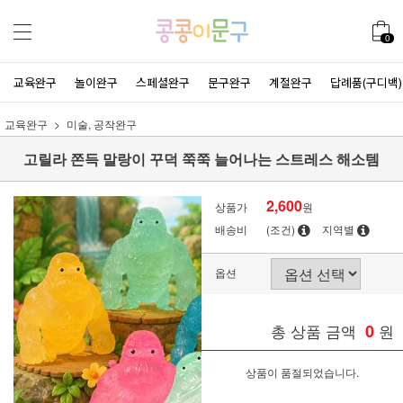
0
교육완구
놀이완구
스페셜완구
문구완구
계절완구
답례품(구디백)
교육완구
미술, 공작완구
고릴라 쫀득 말랑이 꾸덕 쭉쭉 늘어나는 스트레스 해소템
2,600
상품가
원
배송비
(조건)
지역별
옵션
총 상품 금액
0
원
상품이 품절되었습니다.