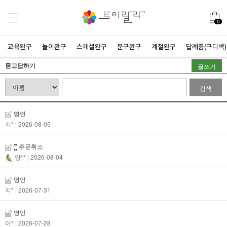
0
교육완구
놀이완구
스페셜완구
문구완구
계절완구
답례품(구디백)
묻고답하기
글쓰기
검색
명언
지*
| 2026-08-05
주문취소
양**
| 2026-08-04
명언
지*
| 2026-07-31
명언
아*
| 2026-07-28