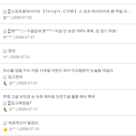
스포츠중계사이트 【 t o n g t v , C O M 】 스 포츠 하이라이트 @ 주말 프로야구 @ 중계티비
통**
| 2026-07-22
벳**** | ✅구글검색 벳****✅지금 안 보면 100% 후회, 전 경기 무료!
벳****
| 2026-07-21
명언
아*
| 2026-07-21
파스텔 양말 키즈 아동 사계절 어린이 유아 미끄럼방지 논슬립 데일리
입고문의
장**
| 2026-07-21
투명 고글 보안경 눈 보호 워터밤 안전고글 물총 워터 축제
입고예정일?
유**
| 2026-07-17
세금계산서 발급요.
천***
| 2026-07-10