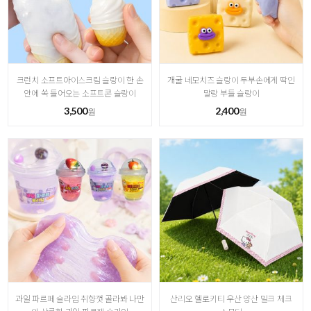
크런치 소프트아이스크림 슬랑이 한 손
개굴 네모치즈 슬랑이 두부손에게 딱인
안에 쏙 들어오는 소프트콘 슬랑이
말랑 부들 슬랑이
3,500
2,400
원
원
과일 파르페 슬라임 취향껏 골라봐 나만
산리오 헬로키티 우산 양산 밀크 체크