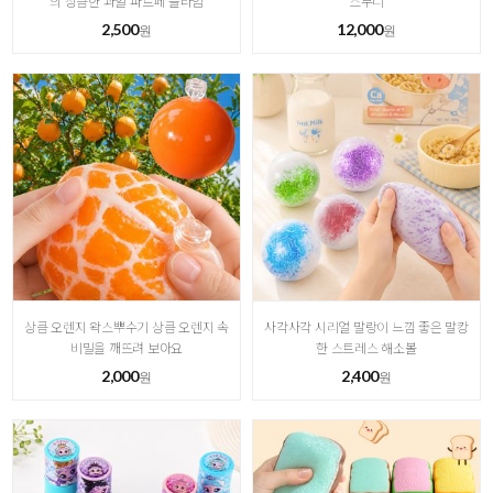
의 상큼한 과일 파르페 슬라임
스무디
2,500
12,000
원
원
상큼 오렌지 왁스뿌수기 상큼 오렌지 속
사각사각 시리얼 말랑이 느낌 좋은 말캉
비밀을 깨뜨려 보아요
한 스트레스 해소볼
2,000
2,400
원
원