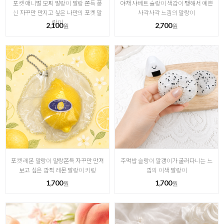
포켓 애니멀 모찌 말랑이 말랑 쫀득 퐁
야채 샤베트 슬랑이 색감이 쨍해서 예쁜
신 자꾸만 만지고 싶은 나만의 포켓 말
사각사각 느낌의 말랑이
랑이
2,100
2,700
원
원
포켓 레몬 말랑이 말랑쫀득 자꾸만 만져
주먹밥 슬랑이 알갱이가 굴러다니는 느
보고 싶은 깜찍 레몬 말랑이 키링
낌의 이색 말랑이
1,700
1,700
원
원