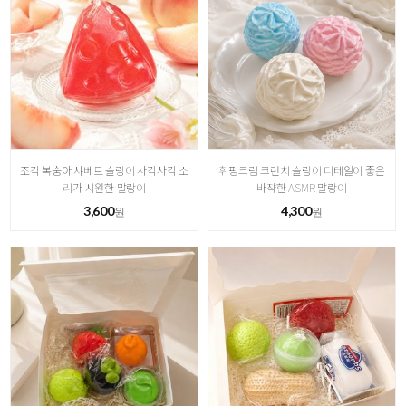
조각 복숭아 샤베트 슬랑이 사각사각 소
휘핑크림 크런치 슬랑이 디테일이 좋은
리가 시원한 말랑이
바쟉한 ASMR 말랑이
3,600
4,300
원
원