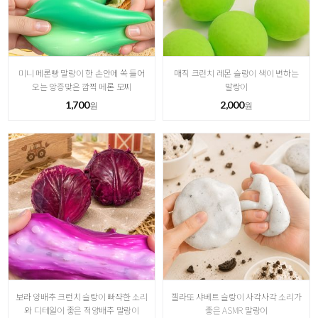
미니 메론빵 말랑이 한 손안에 쏙 들어
매직 크런치 레몬 슬랑이 색이 변하는
오는 앙증맞은 깜찍 메론 모찌
말랑이
1,700
2,000
원
원
보라 양배추 크런치 슬랑이 빠쟉한 소리
젤라또 샤베트 슬랑이 사각사각 소리가
와 디테일이 좋은 적양배추 말랑이
좋은 ASMR 말랑이