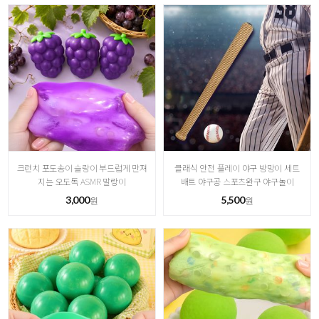
크런치 포도송이 슬랑이 부드럽게 만져
클래식 안전 플레이 야구 방망이 세트
지는 오도독 ASMR 말랑이
배트 야구공 스포츠완구 야구놀이
3,000
5,500
원
원