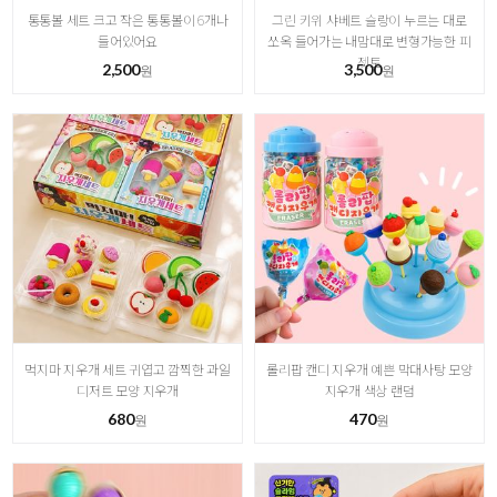
통통볼 세트 크고 작은 통통볼이 6개나
그린 키위 샤베트 슬랑이 누르는 대로
들어있어요
쏘옥 들어가는 내맘대로 변형가능한 피
젯토
2,500
3,500
원
원
먹지마 지우개 세트 귀엽고 깜찍한 과일
롤리팝 캔디 지우개 예쁜 막대사탕 모양
디저트 모양 지우개
지우개 색상 랜덤
680
470
원
원