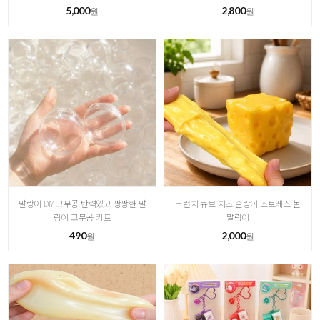
5,000
2,800
원
원
말랑이 DIY 고무공 탄력있고 짱짱한 말
크런치 큐브 치즈 슬랑이 스트레스 볼
랑이 고무공 키트
말랑이
490
2,000
원
원