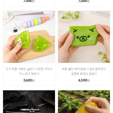
7,000
7,000
원
원
조각 메론 샤베트 슬랑이 시원한 사각사
메론 몰캉 베어 말랑이 말캉 쫀득함의
각 느낌의 말랑이
끝판왕 화제의 말랑이
3,600
6,500
원
원