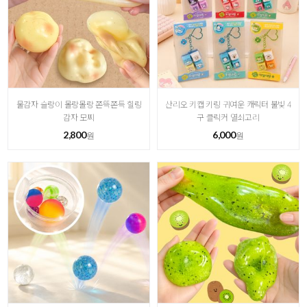
물감자 슬랑이 몰랑몰랑 쫀뜩쫀득 힐링
산리오 키캡 키링 귀여운 캐릭터 불빛 4
감자 모찌
구 클릭커 열쇠고리
2,800
6,000
원
원