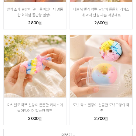
반짝 조개 슬랑이 펄이 들어있어서 영롱
더블 냥젤리 왁뿌 말랑이 튼튼한 케이스
한 화려함 끝판왕 말랑이
에 와서 안심 파손 걱정제로
2,800
2,600
원
원
마시멜로 왁뿌 말랑이 튼튼한 케이스에
도넛 왁스 말랑이 달콤한 도넛모양의 왁
들어있어 더 깔끔한 왁뿌
뿌
2,000
2,700
원
원
더보기 +