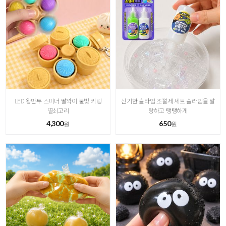
LED 왕만두 스피너 딸깍이 불빛 키링
신기한 슬라임 조절제 세트 슬라임을 말
열쇠고리
랑하고 탱탱하게
4,300
650
원
원