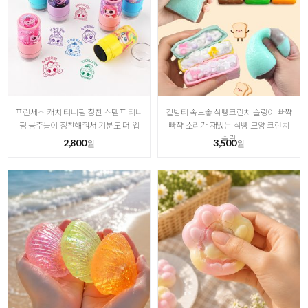
프린세스 캐치 티니핑 칭찬 스탬프 티니
겉밤티 속느좋 식빵크런치 슬랑이 빠쨕
핑 공주들이 칭찬해줘서 기분도 더 업
빠쟉 소리가 재밌는 식빵 모양 크런치
슬랑
2,800
3,500
원
원