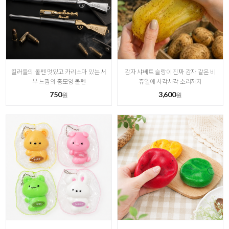
킬러들의 볼펜 멋있고 카리스마 있는 서
감자 샤베트 슬랑이 진짜 감자 같은 비
부 느낌의 총모양 볼펜
쥬얼에 사각사각 소리까지
750
3,600
원
원