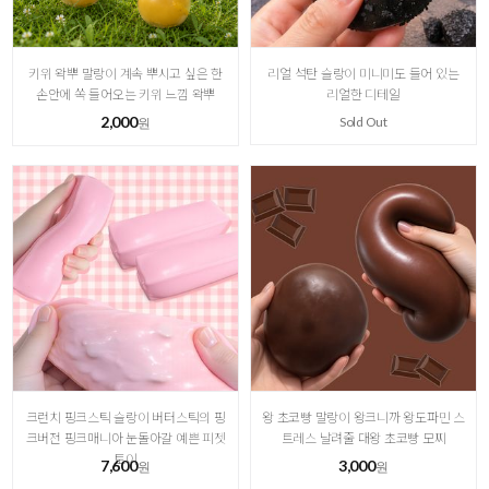
키위 왁뿌 말랑이 계속 뿌시고 싶은 한
리얼 석탄 슬랑이 미니미도 들어 있는
손안에 쏙 들어오는 키위 느낌 왁뿌
리얼한 디테일
2,000
Sold Out
원
크런치 핑크스틱 슬랑이 버터스틱의 핑
왕 초코빵 말랑이 왕크니까 왕도파민 스
크버전 핑크매니아 눈돌아갈 예쁜 피젯
트레스 날려줄 대왕 초코빵 모찌
토이
7,600
3,000
원
원