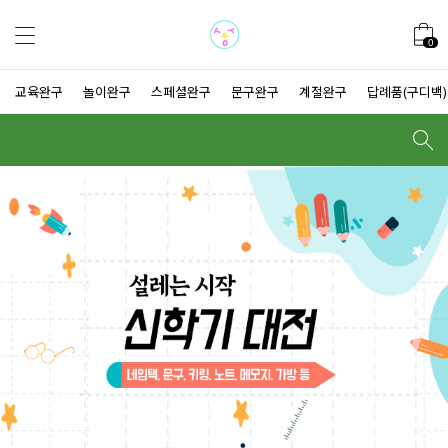
0
교육완구
놀이완구
스페셜완구
문구완구
계절완구
답례품(구디백)