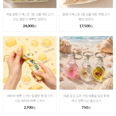
과일 말랑이 베스트 5종 선물 세트 인기
말랑이 베스트 5종 선물 세트 핫템 인기
있는 말랑이 왁뿌만 모았다!
템만 모았다!
24,000
17,500
원
원
버터바 왁뿌 스퀴시 달콤한 빵 향기가
야광 감성 소라 키링 여름을 담은 투명
나는 버터바 왁뿌 스퀴시
하고 반짝이는 열쇠고리
2,700
750
원
원