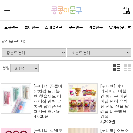
0
교육완구
놀이완구
스페셜완구
문구완구
계절완구
답례품(구디백)
답례품(구디백)
정렬
[구디백] 곰돌이
[구디백] 야미
양치컵 트래블
카피바라 버블
팩 칫솔세트 어
건 해피무 어린
린이집 영어 유
이집 영어 유치
치원 답례품 단
원 생일 선물 답
체선물 휴대용
례품 비눗방울
4,000원
간식
2,200원
[구디백] 걸앤보
[구디백] 조물조