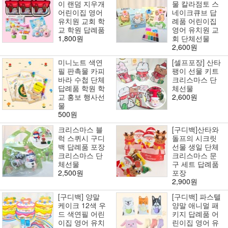
이 랜덤 지우개
물 칼라점토 스
어린이집 영어
네이크큐브 답
유치원 교회 학
례품 어린이집
교 학원 답례품
영어 유치원 교
1,800원
회 단체선물
2,600원
미니노트 색연
[셀프포장] 산타
필 판촉물 카피
팽이 선물 키트
바라 수첩 단체
크리스마스 단
답례품 학원 학
체선물
교 홍보 행사선
2,600원
물
500원
크리스마스 블
[구디백]산타와
럭 스퀴시 구디
돌프의 시크릿
백 답례품 포장
선물 생일 단체
크리스마스 단
크리스마스 문
체선물
구 세트 답례품
2,500원
포장
2,900원
[구디백] 양말
[구디백] 파스텔
케이크 12색 우
양말 애니멀 패
드 색연필 어린
키지 답례품 어
이집 영어 유치
린이집 영어 유