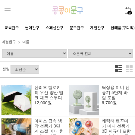
0
교육완구
놀이완구
스페셜완구
문구완구
계절완구
답례품(구디백)
계절완구
여름
정렬
산리오 헬로키
탁상용 미니 선
티 우산 양산 밀
풍기 5단계 바
크 체크 스무디
람 조절
12,000원
9,700원
아이스 급속 냉
캐릭터 팬꾸미
각 선풍기 3단
기 미니 선풍기
계 조절 미니 휴
3D 피규어 포함