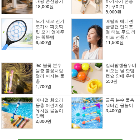
대용 손선풍기
아기자기 손풍
18,000원
기 꾸미기
8,000원
모기 제로 전기
메탈릭 에디션
모기채 찌릿찌
쿨링팬 단계조
릿 모기 없애주
절 터보 무드 라
는 똑똑템
이트 선풍기
6,500원
11,500원
led 불꽃 분수
컬러팝캡슐우비
물총 불꽃처럼
비오는 날 핫템
멀리 퍼지는 물
캡슐 안에 우비
총
550원
1,700원
애니멀 회오리
글록 분수 물총
물총 어린이집
워터건 물놀이
유치원 물놀이
3,400원
잇템
2,800원