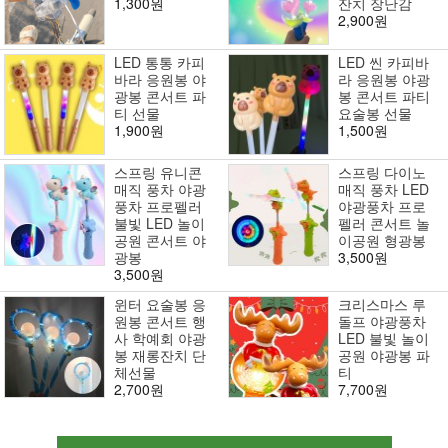
1,300원
잔치 장난감
2,900원
LED 통통 카피
LED 씬 카피바
바라 응원봉 야
라 응원봉 야광
광봉 콘서트 파
봉 콘서트 파티
티 선물
요술봉 선물
1,900원
1,500원
스프링 유니콘
스프링 다이노
매직 풍차 야광
매직 풍차 LED
풍차 프로펠러
야광풍차 프로
불빛 LED 놀이
펠러 콘서트 놀
공원 콘서트 야
이공원 형광봉
광봉
3,500원
3,500원
윈터 요술봉 응
크리스마스 루
원봉 콘서트 행
돌프 야광풍차
사 학예회 야광
LED 불빛 놀이
봉 재롱잔치 단
공원 야광봉 파
체선물
티
2,700원
7,700원