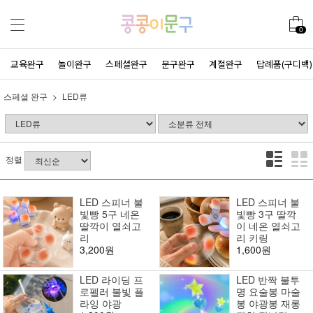
0
교육완구
놀이완구
스페셜완구
문구완구
계절완구
답례품(구디백)
스페셜 완구
LED류
정렬
LED 스피너 불
LED 스피너 불
빛빵 5구 네온
빛빵 3구 딸깍
딸깍이 열쇠고
이 네온 열쇠고
리
리 키링
3,200원
1,600원
LED 라이딩 프
LED 반짝 불투
로펠러 불빛 플
명 요술봉 마술
라잉 야광
봉 야광봉 재롱