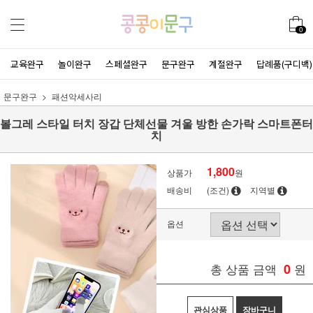
0
교육완구
놀이완구
스페셜완구
문구완구
계절완구
답례품(구디백)
문구완구
패션악세사리
볼그레 스타일 터치 장갑 단체선물 겨울 방한 손가락 스마트폰터
치
1,800
상품가
원
배송비
(조건)
지역별
옵션
총 상품 금액
0
원
관심상품
장바구니