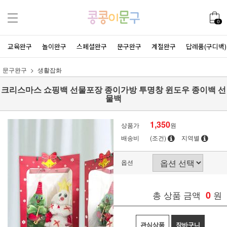
0
교육완구
놀이완구
스페셜완구
문구완구
계절완구
답례품(구디백)
문구완구
생활잡화
크리스마스 쇼핑백 선물포장 종이가방 투명창 윈도우 종이백 선
물백
1,350
상품가
원
배송비
(조건)
지역별
옵션
총 상품 금액
0
원
관심상품
장바구니