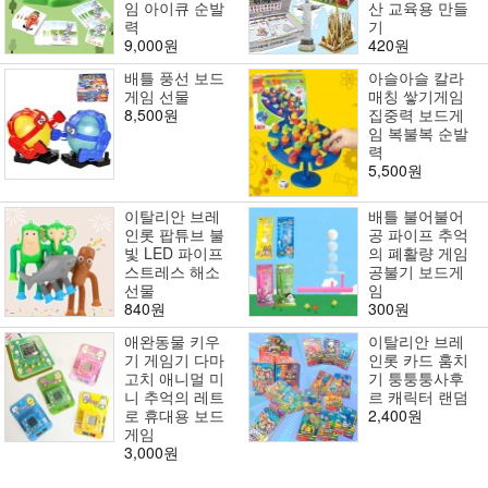
임 아이큐 순발
산 교육용 만들
력
기
9,000원
420원
배틀 풍선 보드
아슬아슬 칼라
게임 선물
매칭 쌓기게임
8,500원
집중력 보드게
임 복불복 순발
력
5,500원
이탈리안 브레
배틀 불어불어
인롯 팝튜브 불
공 파이프 추억
빛 LED 파이프
의 폐활량 게임
스트레스 해소
공불기 보드게
선물
임
840원
300원
애완동물 키우
이탈리안 브레
기 게임기 다마
인롯 카드 훔치
고치 애니멀 미
기 퉁퉁퉁사후
니 추억의 레트
르 캐릭터 랜덤
로 휴대용 보드
2,400원
게임
3,000원