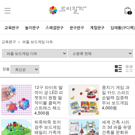
0
교육완구
놀이완구
스페셜완구
문구완구
계절완구
답례품(구디백)
교육완구
퍼즐 보드게임 다트
정렬
12구 라이트 딸
종치기 게임 과
깍이 공 LED 피
일 카드 스피드
젯토이 원형 딸
순발력 집중력
깍이볼 클릭커
두뇌 보드게임
스트레스 해소
4,000원
4,500원
뒤죽박죽 토끼
세계 건축 시리
경주 보드게임
즈 3d 퍼즐 유명
패밀리 가족게
건축물 문화유