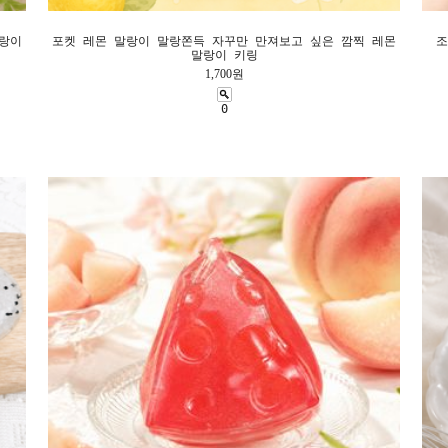
말랑이
포켓 레몬 말랑이 말랑쫀득 자꾸만 만져보고 싶은 깜찍 레몬
조
말랑이 키링
1,700원
0