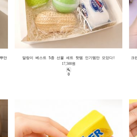
왁뿌만
말랑이 베스트 5종 선물 세트 핫템 인기템만 모았다!
크
17,500원
0