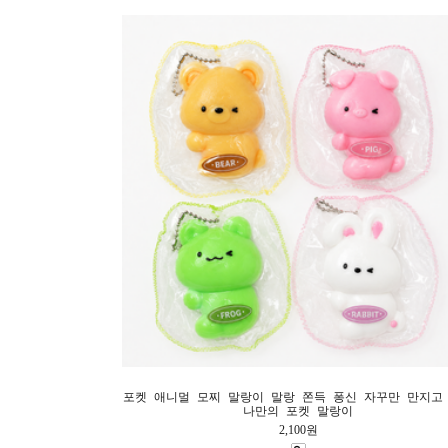
포켓 애니멀 모찌 말랑이 말랑 쫀득 퐁신 자꾸만 만지고
나만의 포켓 말랑이
2,100원