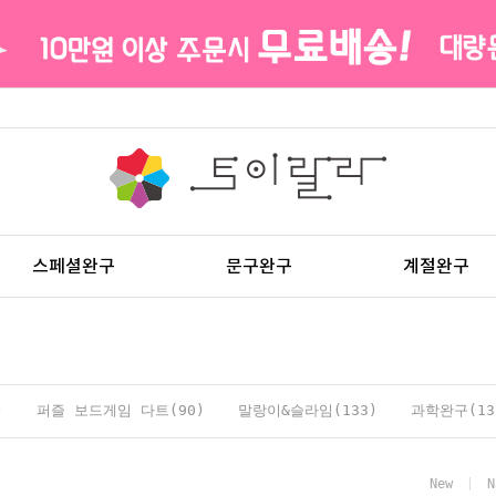
스페셜완구
문구완구
계절완구
)
퍼즐 보드게임 다트(90)
말랑이&슬라임(133)
과학완구(13
New
N