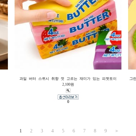
과일 버터 스퀴시 취향 껏 고르는 재미가 있는 피젯토이
그린
2,100원
0
1
2
3
4
5
6
7
8
9
>>