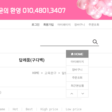
로그인
회원가입
마이페이지
장바구니
주문조회
답례품(구디백)
판촉(인쇄)
마이페이지
장바구니
HOME
>
교육완구
>
말랑이&슬라임
주문조회
최근본상품
)
ame
Hot
Best
High price
Low price