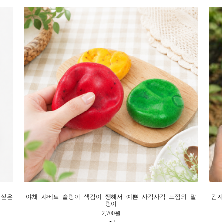
 싶은
야채 샤베트 슬랑이 색감이 쨍해서 예쁜 사각사각 느낌의 말
감자
랑이
2,700원