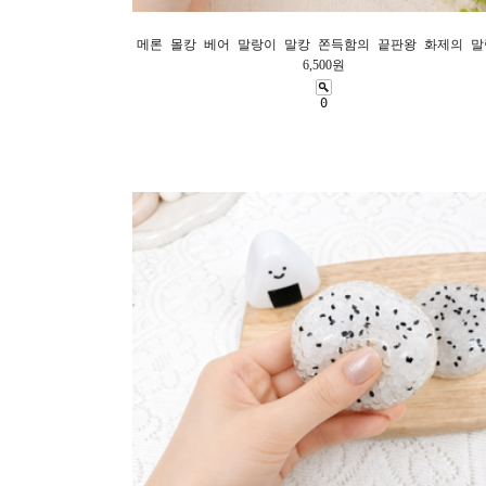
메론 몰캉 베어 말랑이 말캉 쫀득함의 끝판왕 화제의 
6,500원
0